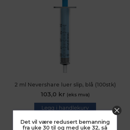
2 ml Nevershare luer slip, blå (100stk)
103,0
kr
(eks mva)
Legg i handlekurv
Det vil være redusert bemanning
fra uke 30 til og med uke 32, så