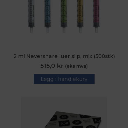
2 ml Nevershare luer slip, mix (500stk)
515,0
kr
(eks mva)
Legg i handlekurv