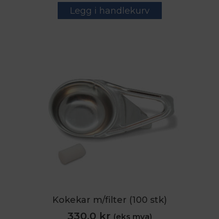
Legg i handlekurv
Kokekar m/filter (100 stk)
330,0
kr
(eks mva)