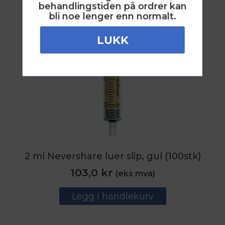
behandlingstiden på ordrer kan
bli noe lenger enn normalt.
LUKK
2 ml Nevershare luer slip, gul (100stk)
103,0
kr
(eks mva)
Legg i handlekurv