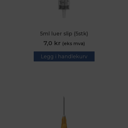
5ml luer slip (5stk)
7,0
kr
(eks mva)
Legg i handlekurv