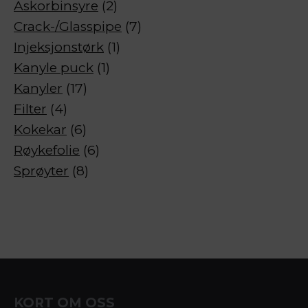
2
Askorbinsyre
2
produkter
7
Crack-/Glasspipe
7
1
produkter
Injeksjonstørk
1
1
produkt
Kanyle puck
1
17
produkt
Kanyler
17
4
produkter
Filter
4
produkter
6
Kokekar
6
produkter
6
Røykefolie
6
8
produkter
Sprøyter
8
produkter
KORT OM OSS