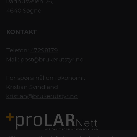
Rådhusveien 26,
4640 Søgne
KONTAKT
Telefon:
47298179
Mail:
post@brukerutstyr.no
For spørsmål om økonomi:
Kristian Svindland
kristian@brukerutstyr.no