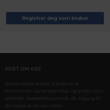
KORT OM OSS
Brukerutstyr ønsker å bidra til at
kommuner, lav terskel tiltak og andre som
arbeider skadereduserende, får tilgang til
det beste av brukerutstyr.