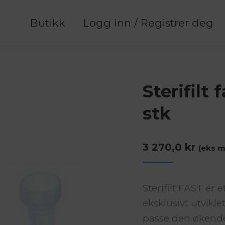
Butikk
Logg inn / Registrer deg
Sterifilt 
stk
3 270,0
kr
(eks m
Sterifilt FAST er e
eksklusivt utvikl
passe den økende