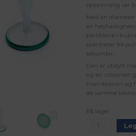
opprinnelig var b
Med en diameter
en høyhastighetsf
partiklene i bupr
urenheter fra pul
sekunder.
Den er utstyrt 
og en utstanset 
membranen og fun
de samme teknis
På lager
Sterifilt
Leg
fast