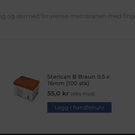
øring og dermed forurense membranen med fing
Sterican B Braun 0,5 x
16mm (100 stk)
55,0
kr
(eks mva)
Legg i handlekurv