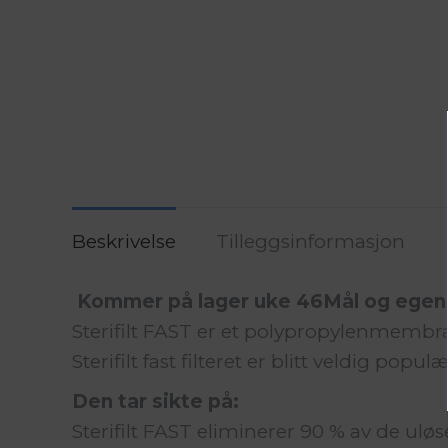
Beskrivelse
Tilleggsinformasjon
Kommer på lager uke 46Mål og egen
Sterifilt FAST er et polypropylenmembran
Sterifilt fast filteret er blitt veldig popul
Den tar sikte på:
Sterifilt FAST eliminerer 90 % av de ulø