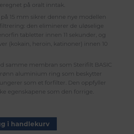
eregnet på oralt inntak.
 på 15 mm sikrer denne nye modellen
iltrering: den eliminerer de uløselige
enorfin tabletter innen 11 sekunder, og
ver (kokain, heroin, katinoner) innen 10
med samme membran som Sterifilt BASIC
grønn aluminium ring som beskytter
gerer som et forfilter. Den oppfyller
ke egenskapene som den forrige.
g i handlekurv