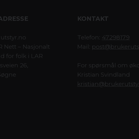
ADRESSE
KONTAKT
utstyr.no
Telefon:
47298179
 Nett – Nasjonalt
Mail:
post@brukeruts
d for folk i LAR
veien 26,
For spørsmål om øk
Søgne
Kristian Svindland
kristian@brukerutsty