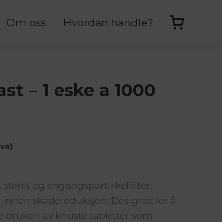
Om oss
Hvordan handle?
fast – 1 eske a 1000
va)
t sterilt og engangspartikkelfilter,
et innen skadereduksjon. Designet for å
 bruken av knuste tabletter som