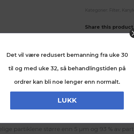
-
Kategorier:
Filter
,
Kanyl
1
eske
Share this product
a
1000
Share
Share
Sha
stk
on
on
on
Det vil være redusert bemanning fra uke 30
antall
X
Facebook
Pin
til og med uke 32, så behandlingstiden på
ordrer kan bli noe lenger enn normalt.
skaper:
filter, kompatibelt med nesten alle sprøyter med
LUKK
ært og er enkelt i bruk.
selige partiklene større enn 5 µm og 93 % av par