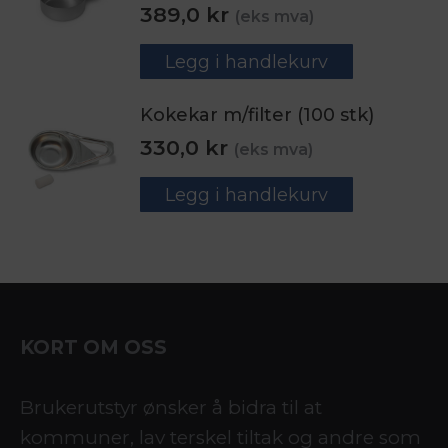
389,0
kr
(eks mva)
Legg i handlekurv
Kokekar m/filter (100 stk)
330,0
kr
(eks mva)
Legg i handlekurv
KORT OM OSS
Brukerutstyr ønsker å bidra til at
kommuner, lav terskel tiltak og andre som