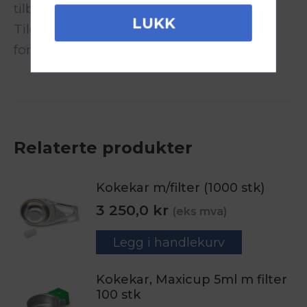
tilberedning av legemidler til injeksjon.
LUKK
Tilgjengelig i en rekke farger for å
forhindre utilsiktet deling.
Relaterte produkter
Kokekar m/filter (1000 stk)
3 250,0
kr
(eks mva)
Legg i handlekurv
Kokekar, Maxicup 5ml m filter
100 stk