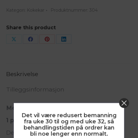
2.5
Kategori:
Kokekar
Produktnummer:
304
ml
m
Share this product
filter
(100
Share
Share
Share
Share
stk)
on
on
on
on
antall
X
Facebook
Pinterest
LinkedIn
Beskrivelse
Tilleggsinformasjon
Med forbedret håndtak
Det vil være redusert bemanning
1 pakke = 100 stk kokekar
fra uke 30 til og med uke 32, så
behandlingstiden på ordrer kan
Den originale engangsskjeen for
bli noe lenger enn normalt.