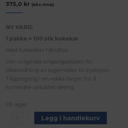
375,0
kr
(eks mva)
NY VARE!
1 pakke = 100 stk kokekar
Med forbedret håndtak
Den originale engangsskjeen for
tilberedning av legemidler til injeksjon.
Tilgjengelig i en rekke farger for å
forhindre utilsiktet deling.
På lager
Kokekar,
Legg i handlekurv
Stericup