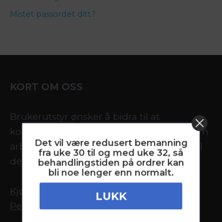
Mistet passordet ditt?
KORT OM OSS
Brukerutstyr ønsker å bidra til at
kommuner, lav terskel tiltak og andre som
Det vil være redusert bemanning
arbeider skadereduserende, får tilgang til
fra uke 30 til og med uke 32, så
det beste av brukerutstyr.
behandlingstiden på ordrer kan
bli noe lenger enn normalt.
Kjøpsbetingelser
LUKK
Personvernserklæring