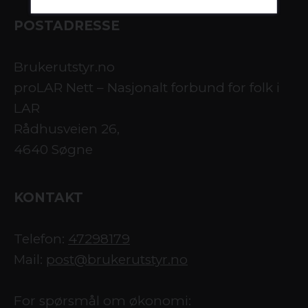
POSTADRESSE
Brukerutstyr.no
proLAR Nett – Nasjonalt forbund for folk i
LAR
Rådhusveien 26,
4640 Søgne
KONTAKT
Telefon:
47298179
Mail:
post@brukerutstyr.no
For spørsmål om økonomi: