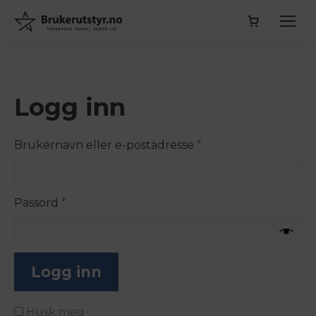
Logg inn
Påkrevd
Brukernavn eller e-postadresse
*
Påkrevd
Passord
*
Logg inn
Husk meg